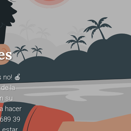
es
 no! 🍎
de la
en su
ra hacer
 689 39
 estar