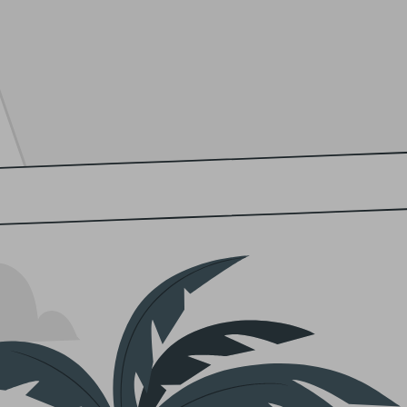
seleccionada para ofrecerte el mejor sabor y aroma en
Comprar especias y hierbas a
En nuestra frutería online, puedes comprar el mejor géne
Frutería Ruiz & González
, donde encontrarás una amplia 
Te ofrecemos un servicio excepcional que garantiza la f
hacer tu pedido con facilidad y disfrutar de la mejor sel