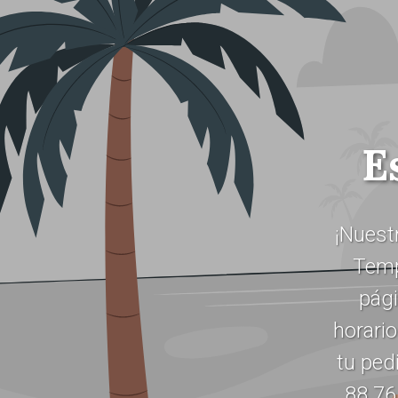
E
¡Nuest
Temp
pági
horario
tu ped
88 76