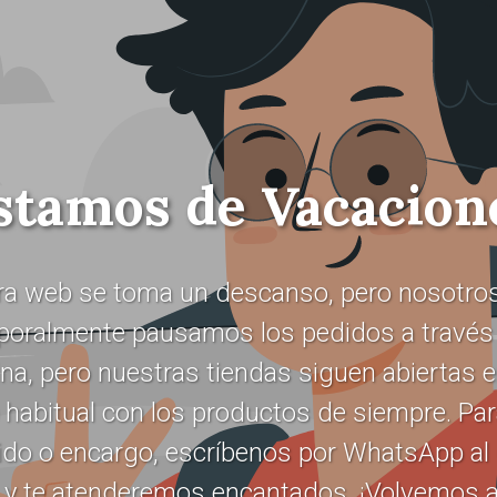
stamos de Vacacion
ra web se toma un descanso, pero nosotros
oralmente pausamos los pedidos a través 
na, pero nuestras tiendas siguen abiertas 
 habitual con los productos de siempre. Pa
ido o encargo, escríbenos por WhatsApp al
 y te atenderemos encantados. ¡Volvemos a