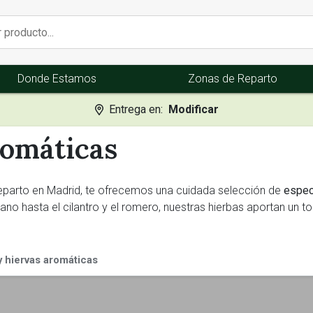
Donde Estamos
Zonas de Reparto
Entrega en:
Modificar
romáticas
eparto en Madrid, te ofrecemos una cuidada selección de
espec
ano hasta el cilantro y el romero, nuestras hierbas aportan un t
s
y hiervas aromáticas
ue elevan cualquier comida, ya sea para cocinar guisos, marin