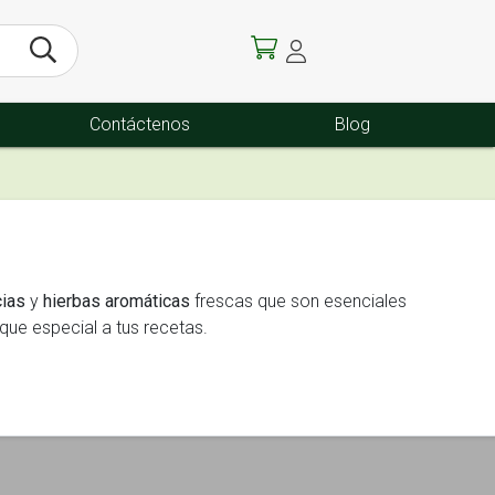
Contáctenos
Blog
ias
y
hierbas aromáticas
frescas que son esenciales
oque especial a tus recetas.
ados o ensaladas. Cada hierba y especia está