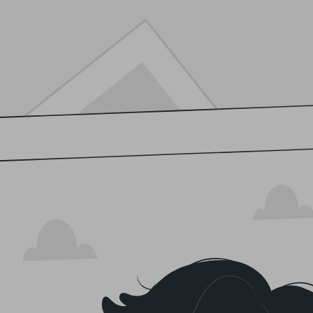
 cada bocado.
romáticas online en Madrid
ro de
especias
y
hierbas aromáticas
al mejor precio. Disfruta 
variedad de productos frescos y de calidad.
rescura de nuestros productos. En
Frutería Ruiz & González
, som
ección de especias y hierbas aromáticas frescas.