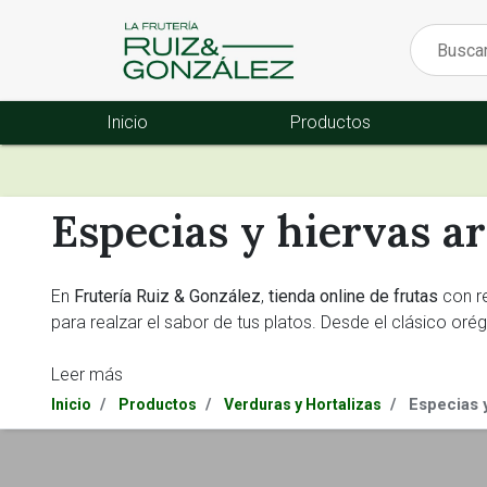
Inicio
Productos
Especias y hiervas a
En
Frutería Ruiz & González
,
tienda online de frutas
con r
para realzar el sabor de tus platos. Desde el clásico orég
Leer más
Variedad para todos los gusto
Especias 
Inicio
Productos
Verduras y Hortalizas
Descubre nuestras
especias
exóticas y
hierbas
frescas q