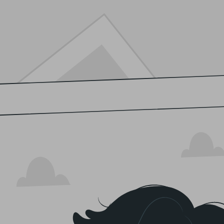
dulzura característica, ambas repletas de vitaminas y benefici
nos distingue.
ido en
menos de 24 horas
, asegurando que disfrutes de la fresc