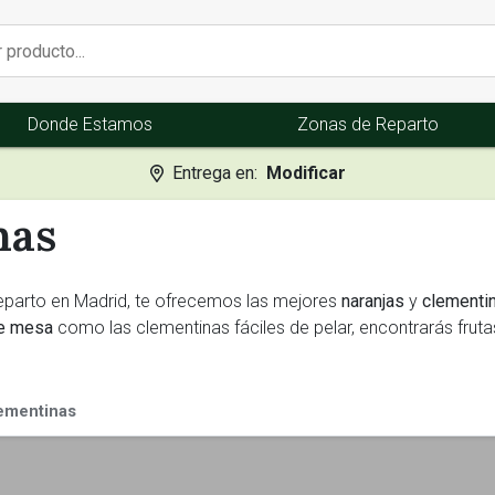
Donde Estamos
Zonas de Reparto
Entrega en:
Modificar
nas
eparto en Madrid, te ofrecemos las mejores
naranjas
y
clementi
de mesa
como las clementinas fáciles de pelar, encontrarás fruta
lementinas
lidad superior