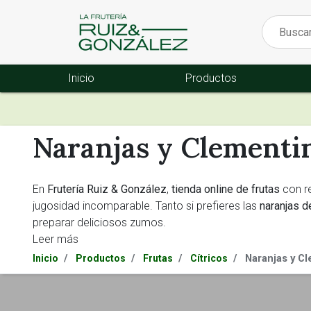
Inicio
Productos
Naranjas y Clementi
En
Frutería Ruiz & González
,
tienda online de frutas
con r
jugosidad incomparable. Tanto si prefieres las
naranjas 
preparar deliciosos zumos.
Leer más
Naranjas y C
Inicio
Productos
Frutas
Cítricos
Naranjas y clementinas de ca