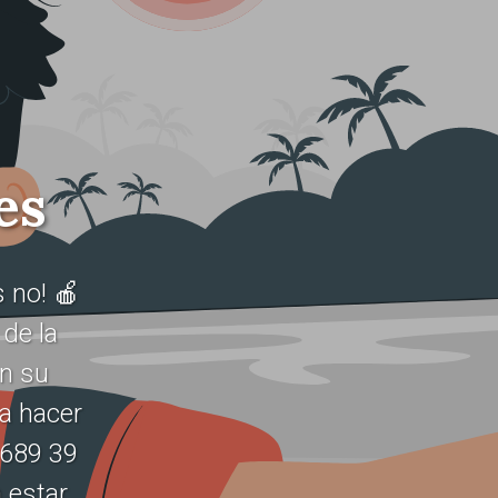
es
 no! 🍎
de la
en su
ra hacer
 689 39
 estar