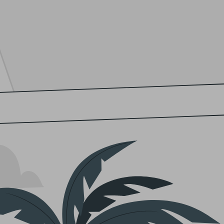
Disfruta de
naranjas
llenas de sabor y
clementinas
con su 
siempre lleguen a tu hogar con la frescura y calidad que 
Envío rápido en 24 horas
Compra tus
naranjas y clementinas online
y recibe tu ped
cualquier ocasión!