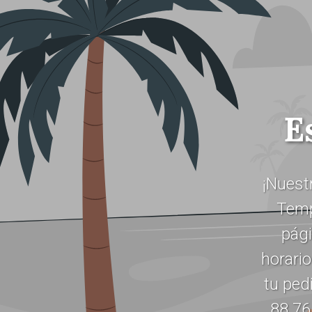
E
¡Nuest
Temp
pági
horario
tu ped
88 76