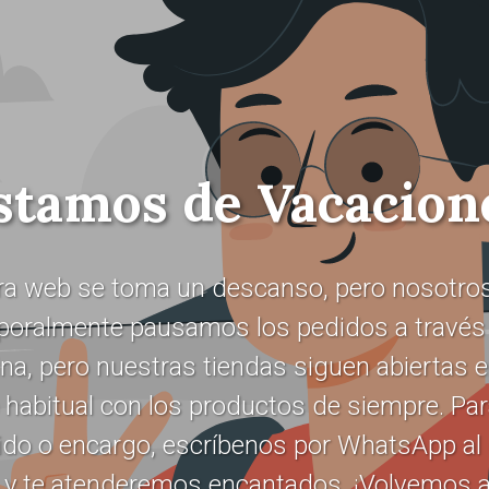
stamos de Vacacion
ra web se toma un descanso, pero nosotros
oralmente pausamos los pedidos a través 
na, pero nuestras tiendas siguen abiertas 
 habitual con los productos de siempre. Pa
ido o encargo, escríbenos por WhatsApp al
 y te atenderemos encantados. ¡Volvemos a