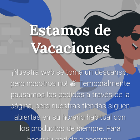
Estamos de
Vacaciones
¡Nuestra web se toma un descanso,
pero nosotros no! 🍎 Temporalmente
pausamos los pedidos a través de la
página, pero nuestras tiendas siguen
abiertas en su horario habitual con
los productos de siempre. Para
hacer tu pedido o encargo,