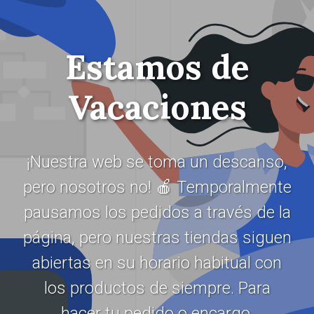
Estamos de
Vacaciones
¡Nuestra web se toma un descanso,
pero nosotros no! 🍎 Temporalmente
pausamos los pedidos a través de la
página, pero nuestras tiendas siguen
abiertas en su horario habitual con
los productos de siempre. Para
hacer tu pedido o encargo,