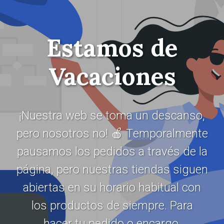
Estamos de
Vacaciones
¡Nuestra web se toma un descanso,
pero nosotros no! 🍎 Temporalmente
pausamos los pedidos a través de la
página, pero nuestras tiendas siguen
abiertas en su horario habitual con
los productos de siempre. Para
hacer tu pedido o encargo,