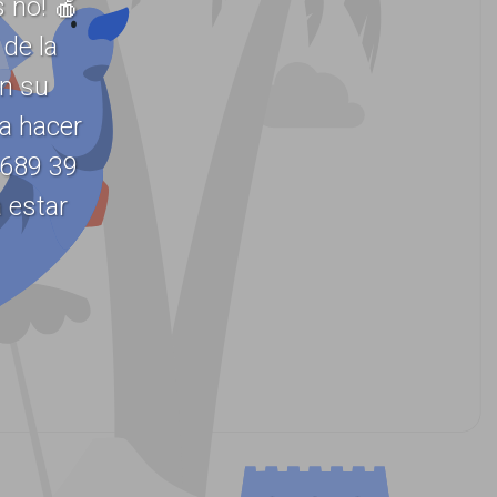
 no! 🍎
de la
en su
ra hacer
 689 39
 estar