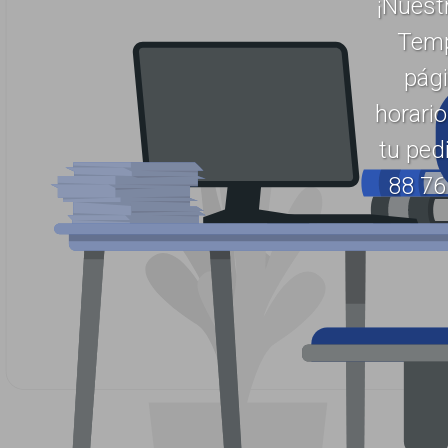
¡Nuest
Temp
pági
horario
tu ped
88 76