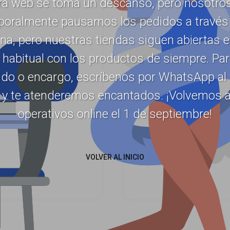
ra web se toma un descanso, pero nosotros
oralmente pausamos los pedidos a través 
na, pero nuestras tiendas siguen abiertas 
 habitual con los productos de siempre. Pa
ido o encargo, escríbenos por WhatsApp al
 y te atenderemos encantados. ¡Volvemos a
operativos online el 1 de septiembre!
VOLVER AL INICIO