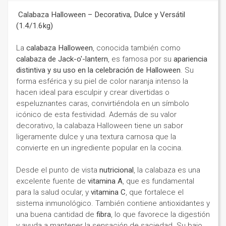
Calabaza Halloween – Decorativa, Dulce y Versátil
(1.4/1.6kg)
La
calabaza Halloween
, conocida también como
calabaza de Jack-o'-lantern
, es famosa por su
apariencia
distintiva y su uso en la celebración de Halloween
. Su
forma esférica y su piel de color naranja intenso la
hacen ideal para esculpir y crear divertidas o
espeluznantes caras, convirtiéndola en un símbolo
icónico de esta festividad. Además de su valor
decorativo, la calabaza Halloween tiene un sabor
ligeramente dulce y una textura carnosa que la
convierte en un ingrediente popular en la cocina.
Desde el punto de vista
nutricional
, la calabaza es una
excelente fuente de
vitamina A
, que es fundamental
para la salud ocular, y
vitamina C
, que fortalece el
sistema inmunológico. También contiene antioxidantes y
una buena cantidad de
fibra
, lo que favorece la digestión
y ayuda a mantener la sensación de saciedad. Su bajo