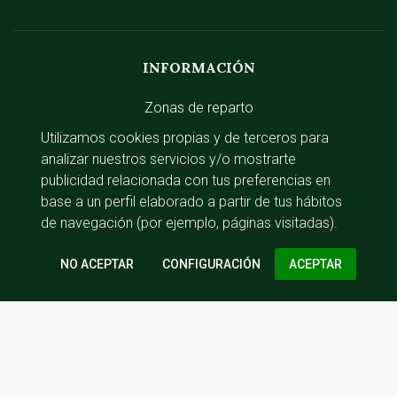
INFORMACIÓN
Zonas de reparto
Utilizamos cookies propias y de terceros para
Gastos de envío
analizar nuestros servicios y/o mostrarte
publicidad relacionada con tus preferencias en
base a un perfil elaborado a partir de tus hábitos
ACCESO RÁPIDO
de navegación (por ejemplo, páginas visitadas).
Iniciar sesión
CONFIGURACIÓN
Av. del Guadalix, 35, local 4, 28120 Santo
Domingo, Madrid
91 622 14 94