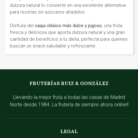
dulzura natural lo convierte en una excelente alternativa
para recetas sin azúcares añadidos.
Disfruta del
caqui clásico más dulce y jugoso
, una fruta
fresca y deliciosa que aporta dulzura natural y una gran
cantidad de beneficios a tu dieta, perfecta para quienes
buscan un snack saludable y refrescante.
FRUTERÍAS RUIZ & GONZÁLEZ
Llevando la mejor fruta a todas las casas de Madrid
Norte desde 1984. La frutería de siempre ahora online!!
LEGAL