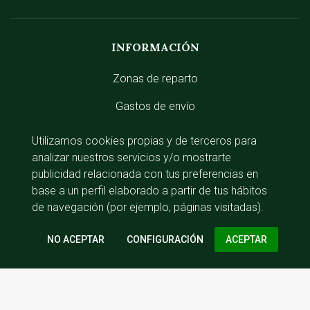
INFORMACIÓN
Zonas de reparto
Gastos de envío
Utilizamos cookies propias y de terceros para
analizar nuestros servicios y/o mostrarte
ACCESO RÁPIDO
publicidad relacionada con tus preferencias en
base a un perfil elaborado a partir de tus hábitos
Iniciar sesión
de navegación (por ejemplo, páginas visitadas).
CONFIGURACIÓN
Av. del Guadalix, 35, local 4, 28120 Santo
Domingo, Madrid
91 622 14 94