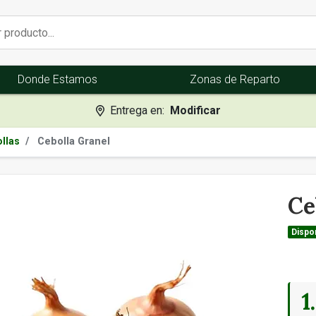
Donde Estamos
Zonas de Reparto
Entrega en:
Modificar
Cebolla Granel
ollas
Ce
Dispon
1