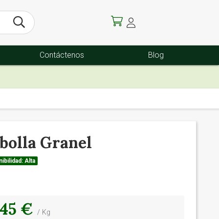
Contáctenos
Blog
bolla Granel
ibilidad: Alta
.45 €
/ Kg