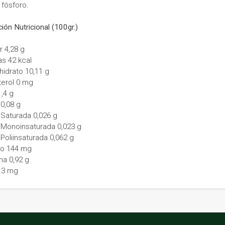
fósforo.
ión Nutricional (100gr.)
r 4,28 g
as 42 kcal
hidrato 10,11 g
terol 0 mg
1,4 g
 0,08 g
 Saturada 0,026 g
 Monoinsaturada 0,023 g
Poliinsaturada 0,062 g
io 144 mg
na 0,92 g
 3 mg