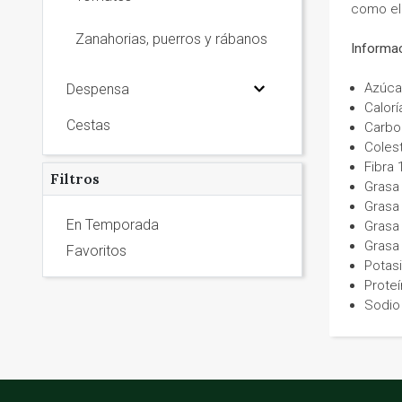
como el 
Zanahorias, puerros y rábanos
Informac
Azúca
Despensa
Calorí
Cestas
Carbo
Coles
Fibra 
Filtros
Grasa
Grasa
En Temporada
Grasa
Grasa 
Favoritos
Potas
Proteí
Sodio