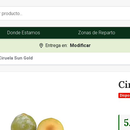
Donde Estamos
Zonas de Reparto
Entrega en:
Modificar
Ciruela Sun Gold
Ci
Dispon
5