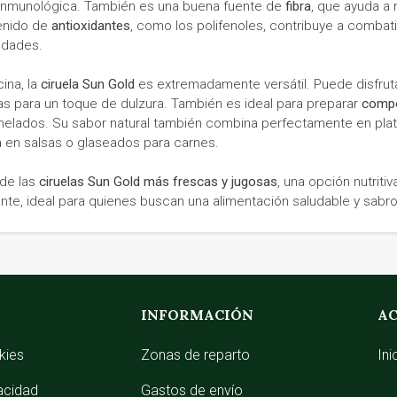
 inmunológica. También es una buena fuente de
fibra
, que ayuda a
enido de
antioxidantes
, como los polifenoles, contribuye a combati
dades.
cina, la
ciruela Sun Gold
es extremadamente versátil. Puede disfrut
s para un toque de dulzura. También es ideal para preparar
comp
 helados. Su sabor natural también combina perfectamente en pla
za en salsas o glaseados para carnes.
 de las
ciruelas Sun Gold más frescas y jugosas
, una opción nutriti
nte, ideal para quienes buscan una alimentación saludable y sabr
INFORMACIÓN
AC
kies
Zonas de reparto
Ini
vacidad
Gastos de envío