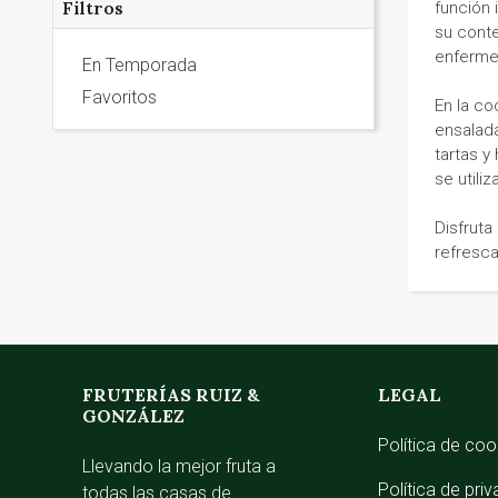
Filtros
función
su cont
enferme
En Temporada
Favoritos
En la co
ensalada
tartas y
se utili
Disfruta
refresca
FRUTERÍAS RUIZ &
LEGAL
GONZÁLEZ
Política de coo
Llevando la mejor fruta a
Política de pri
todas las casas de