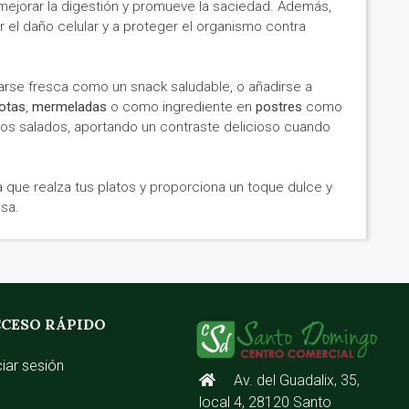
 mejorar la digestión y promueve la saciedad. Además,
r el daño celular y a proteger el organismo contra
arse fresca como un snack saludable, o añadirse a
otas
,
mermeladas
o como ingrediente en
postres
como
tos salados, aportando un contraste delicioso cuando
va que realza tus platos y proporciona un toque dulce y
osa.
CESO RÁPIDO
ciar sesión
Av. del Guadalix, 35,
local 4, 28120 Santo