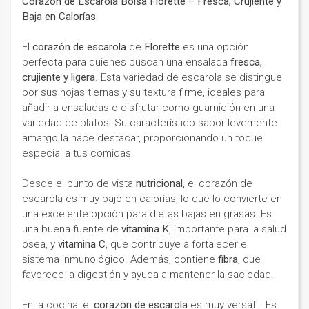
Corazón de Escarola Bolsa Florette – Fresca, Crujiente y
Baja en Calorías
El
corazón de escarola
de
Florette
es una opción
perfecta para quienes buscan una ensalada
fresca,
crujiente y ligera
. Esta variedad de escarola se distingue
por sus hojas tiernas y su textura firme, ideales para
añadir a ensaladas o disfrutar como guarnición en una
variedad de platos. Su característico sabor levemente
amargo la hace destacar, proporcionando un toque
especial a tus comidas.
Desde el punto de vista
nutricional
, el corazón de
escarola es muy bajo en calorías, lo que lo convierte en
una excelente opción para dietas bajas en grasas. Es
una buena fuente de
vitamina K
, importante para la salud
ósea, y
vitamina C
, que contribuye a fortalecer el
sistema inmunológico. Además, contiene
fibra
, que
favorece la digestión y ayuda a mantener la saciedad.
En la cocina, el
corazón de escarola
es muy versátil. Es