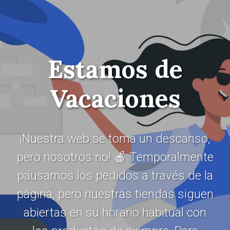
Estamos de
Vacaciones
¡Nuestra web se toma un descanso,
pero nosotros no! 🍎 Temporalmente
pausamos los pedidos a través de la
página, pero nuestras tiendas siguen
abiertas en su horario habitual con