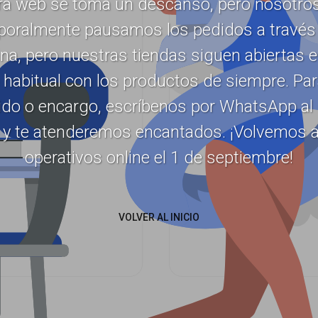
ra web se toma un descanso, pero nosotros
oralmente pausamos los pedidos a través 
na, pero nuestras tiendas siguen abiertas 
 habitual con los productos de siempre. Pa
ido o encargo, escríbenos por WhatsApp al
 y te atenderemos encantados. ¡Volvemos a
operativos online el 1 de septiembre!
VOLVER AL INICIO