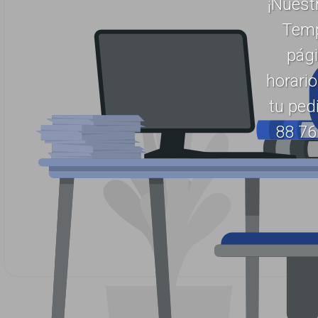
¡Nuest
Temp
pági
horario
tu ped
88 76