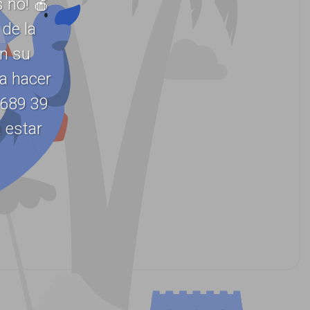
 no! 🍎
de la
en su
ra hacer
 689 39
 estar