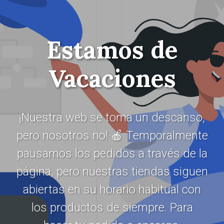
Estamos de
Vacaciones
¡Nuestra web se toma un descanso,
pero nosotros no! 🍎 Temporalmente
pausamos los pedidos a través de la
página, pero nuestras tiendas siguen
abiertas en su horario habitual con
los productos de siempre. Para