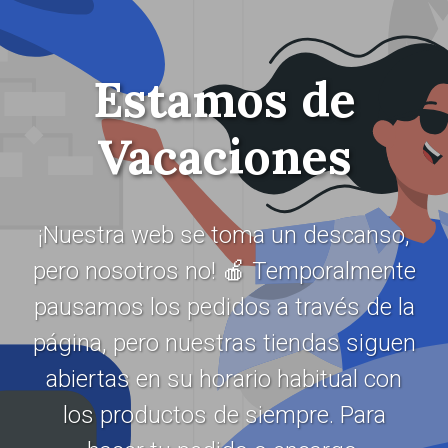
Estamos de
Vacaciones
¡Nuestra web se toma un descanso,
pero nosotros no! 🍎 Temporalmente
pausamos los pedidos a través de la
página, pero nuestras tiendas siguen
abiertas en su horario habitual con
los productos de siempre. Para