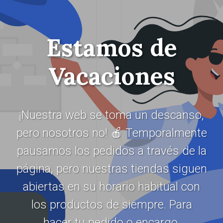
Estamos de
Vacaciones
¡Nuestra web se toma un descanso,
pero nosotros no! 🍎 Temporalmente
pausamos los pedidos a través de la
página, pero nuestras tiendas siguen
abiertas en su horario habitual con
los productos de siempre. Para
hacer tu pedido o encargo,