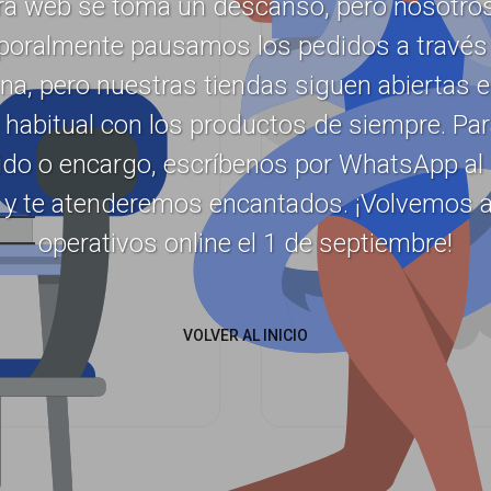
ra web se toma un descanso, pero nosotros
oralmente pausamos los pedidos a través 
na, pero nuestras tiendas siguen abiertas 
 habitual con los productos de siempre. Pa
ido o encargo, escríbenos por WhatsApp al
 y te atenderemos encantados. ¡Volvemos a
operativos online el 1 de septiembre!
VOLVER AL INICIO