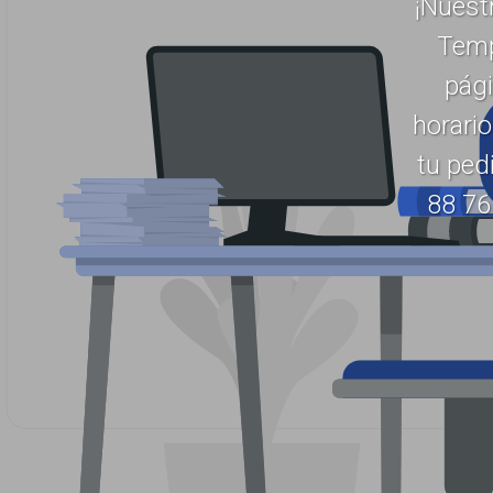
¡Nuest
Temp
pági
horario
tu ped
88 76