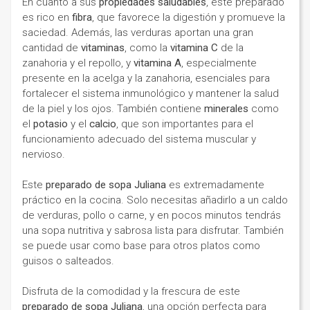
En cuanto a sus
propiedades saludables
, este preparado
es rico en
fibra
, que favorece la digestión y promueve la
saciedad. Además, las verduras aportan una gran
cantidad de
vitaminas
, como la
vitamina C
de la
zanahoria y el repollo, y
vitamina A
, especialmente
presente en la acelga y la zanahoria, esenciales para
fortalecer el sistema inmunológico y mantener la salud
de la piel y los ojos. También contiene
minerales
como
el
potasio
y el
calcio
, que son importantes para el
funcionamiento adecuado del sistema muscular y
nervioso.
Este
preparado de sopa Juliana
es extremadamente
práctico en la cocina. Solo necesitas añadirlo a un caldo
de verduras, pollo o carne, y en pocos minutos tendrás
una sopa nutritiva y sabrosa lista para disfrutar. También
se puede usar como base para otros platos como
guisos o salteados.
Disfruta de la comodidad y la frescura de este
preparado de sopa Juliana
, una opción perfecta para