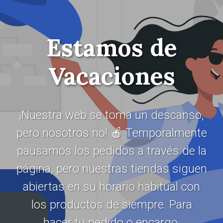
Estamos de
Vacaciones
¡Nuestra web se toma un descanso,
pero nosotros no! 🍎 Temporalmente
pausamos los pedidos a través de la
página, pero nuestras tiendas siguen
abiertas en su horario habitual con
los productos de siempre. Para
hacer tu pedido o encargo,